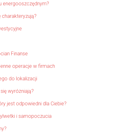
mu energooszczędnym?
 charakteryzują?
westycyjne
cian Finanse
zienne operacje w firmach
o do lokalizacji
się wyróżniają?
óry jest odpowiedni dla Ciebie?
sylwetki i samopoczucia
ny?