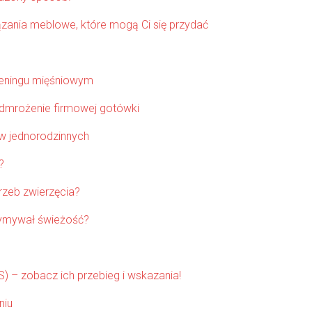
ązania meblowe, które mogą Ci się przydać
reningu mięśniowym
odmrożenie firmowej gotówki
ów jednorodzinnych
?
rzeb zwierzęcia?
zymywał świeżość?
S) – zobacz ich przebieg i wskazania!
niu