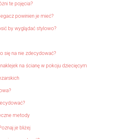
żni te pojęcia?
iegacz powinien je mieć?
osić by wyglądać stylowo?
o się na nie zdecydować?
naklejek na ścianę w pokoju dziecięcym
ezarskich
towa?
zdecydować?
teczne metody
oznaj je bliżej