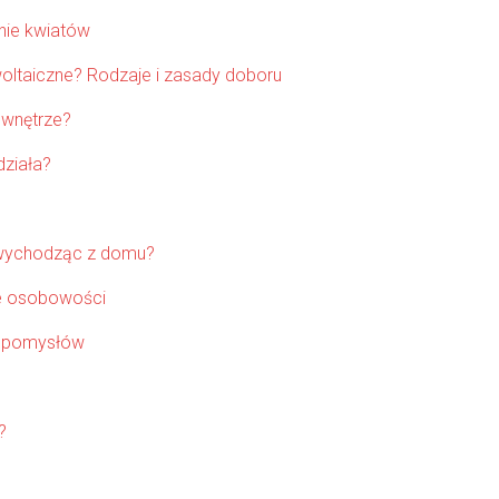
anie kwiatów
oltaiczne? Rodzaje i zasady doboru
 wnętrze?
działa?
ie wychodząc z domu?
sze osobowości
i i pomysłów
?