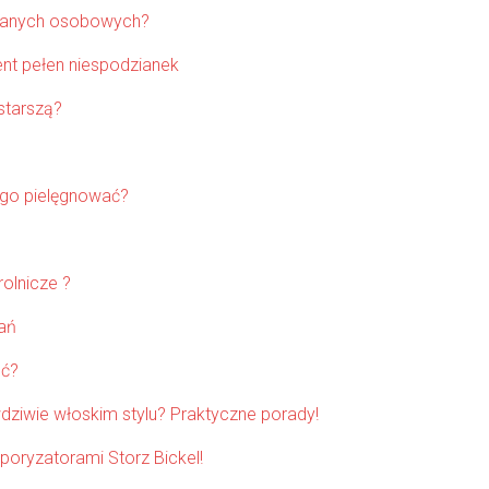
danych osobowych?
ent pełen niespodzianek
starszą?
e go pielęgnować?
olnicze ?
ań
eć?
dziwie włoskim stylu? Praktyczne porady!
poryzatorami Storz Bickel!