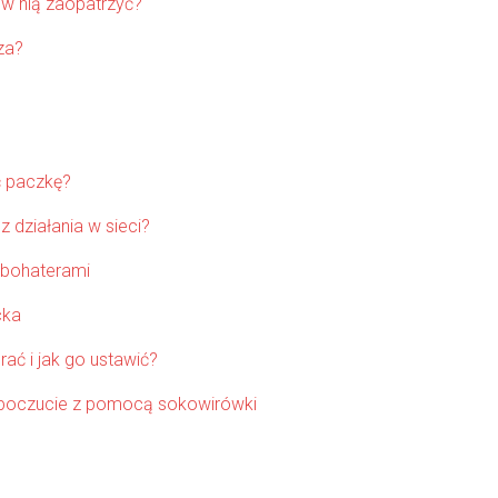
 w nią zaopatrzyć?
za?
ć paczkę?
działania w sieci?
 bohaterami
cka
rać i jak go ustawić?
opoczucie z pomocą sokowirówki