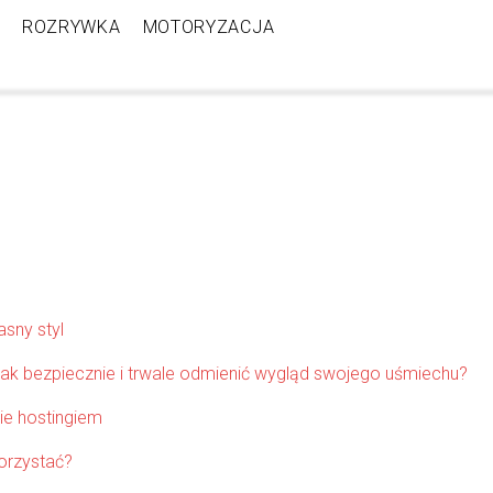
ROZRYWKA
MOTORYZACJA
sny styl
k bezpiecznie i trwale odmienić wygląd swojego uśmiechu?
ie hostingiem
korzystać?