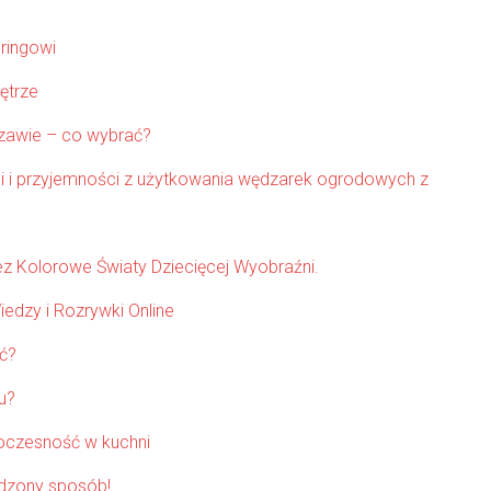
oringowi
ętrze
szawie – co wybrać?
i i przyjemności z użytkowania wędzarek ogrodowych z
z Kolorowe Światy Dziecięcej Wyobraźni.
iedzy i Rozrywki Online
ć?
u?
woczesność w kuchni
wdzony sposób!