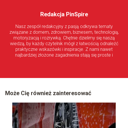
Redakcja PinSpire
Nasz zespół redakcyjny z pasją odkrywa tematy
związane z domem, zdrowiem, biznesem, technologią,
motoryzacją i rozrywką. Chętnie dzielimy się naszą
wiedzą, by każdy czytelnik mógł z łatwością odnaleźć
praktyczne wskazówki i inspiracje. Z nami nawet
najbardziej złożone zagadnienia stają się proste i
przystępne!
Może Cię również zainteresować