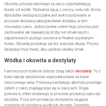
Okowita uchodzi natomiast za nieco szlachetniejszy
trunek od wódki. Wytwarza się ją z owocu, soku lub zboża.
Absolutnie niedopuszczalne jest wykorzystywanie w
procesie destylacji jakiegokolwiek dodatku, w tym
chociażby cukru. Jednocześnie celem tego procesu jest
zachowanie jak największej liczby nut smakowych i
zapachowych użytego surowca w finalnie uzyskanym
trunku. Okowitę produkuje się też znacznie dłużej. Proces
destylacji musi trwać, aby uzyskać idealny smak.
Wódka i okowita a destylaty
Fani mocnych trunków dobrze znają także
destylaty
. To z
kolei napoje spirytusowe wyprodukowane na bazie
owocowego wina. Połowa powstałego alkoholu powstaje
zatem z cukru znajdującego się w owocach. Druga
połowa to efekt dodanego w procesie produkcji cukru lub
słodzika. Poza tym produkcja destylatów wygląda
podobnie do produkcji wódki lub okowity. Destylaty