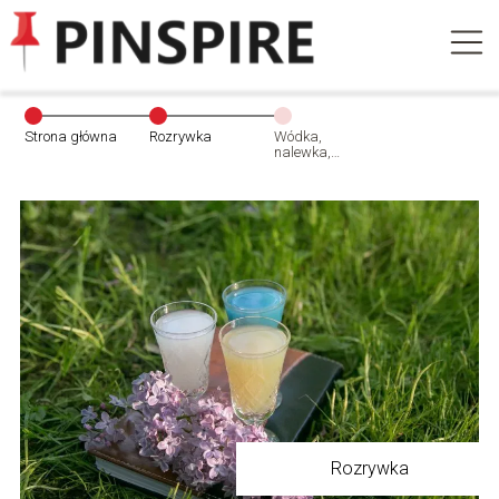
Strona główna
Rozrywka
Wódka,
nalewka,
okowita, destylat
– co różni te
pojęcia?
Rozrywka