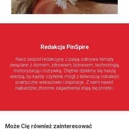
Redakcja PinSpire
Nasz zespół redakcyjny z pasją odkrywa tematy
związane z domem, zdrowiem, biznesem, technologią,
motoryzacją i rozrywką. Chętnie dzielimy się naszą
wiedzą, by każdy czytelnik mógł z łatwością odnaleźć
praktyczne wskazówki i inspiracje. Z nami nawet
najbardziej złożone zagadnienia stają się proste i
przystępne!
Może Cię również zainteresować