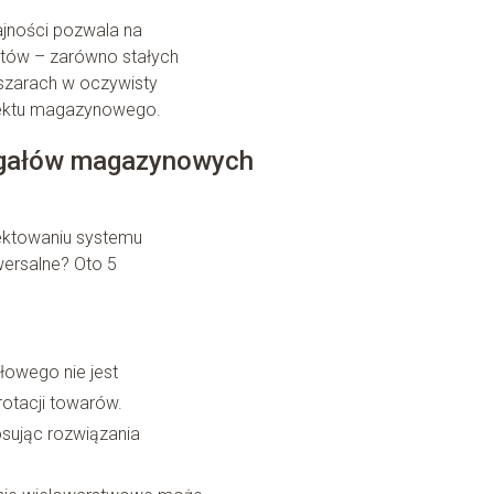
jności pozwala na
tów – zarówno stałych
szarach w oczywisty
iektu magazynowego.
regałów magazynowych
jektowaniu systemu
wersalne? Oto 5
dłowego nie jest
otacji towarów.
osując rozwiązania