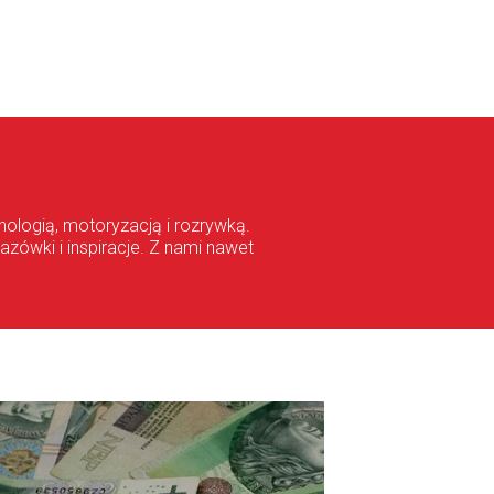
ologią, motoryzacją i rozrywką.
azówki i inspiracje. Z nami nawet