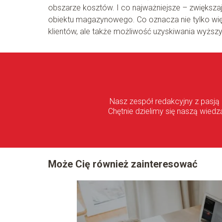
obszarze kosztów. I co najważniejsze – zwiększa
obiektu magazynowego. Co oznacza nie tylko wię
klientów, ale także możliwość uzyskiwania wyższ
Nasz zespół redakcyjny z pasją
Chętnie dzielimy się naszą wiedz
Może Cię również zainteresować