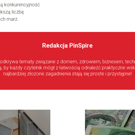
ją konkurencyjność
kszą liczbę
ych marż.
Redakcja PinSpire
 odkrywa tematy związane z domem, zdrowiem, biznesem, techn
ą, by każdy czytelnik mógł z łatwością odnaleźć praktyczne wsk
najbardziej złożone zagadnienia stają się proste i przystępne!