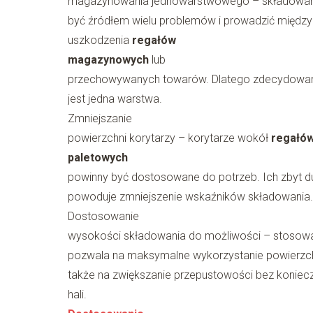
magazynowania jednowarstwowego – składowa
być źródłem wielu problemów i prowadzić między
uszkodzenia
regałów
magazynowych
lub
przechowywanych towarów. Dlatego zdecydowan
jest jedna warstwa.
Zmniejszanie
powierzchni korytarzy – korytarze wokół
regałó
paletowych
powinny być dostosowane do potrzeb. Ich zbyt d
powoduje zmniejszenie wskaźników składowania.
Dostosowanie
wysokości składowania do możliwości – stosowa
pozwala na maksymalne wykorzystanie powierzc
także na zwiększanie przepustowości bez konie
hali.