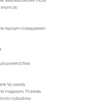
nie wielowarstwowe może
 innymi do
ie lepszym rozwiązaniem
w
uża powierzchnia
nie tej zasady
hni magazynu. Pozwala
czności rozbudowy