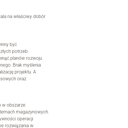
ala na właściwy dobór
winny być
szłych potrzeb.
minąć planów rozwoju
jnego. Brak myślenia
zację projektu. A
nesowych oraz
h w obszarze
systemach magazynowych.
ywności operacji
e rozwiązania w