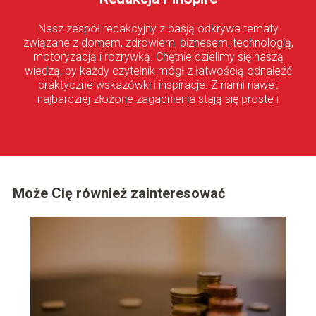
Nasz zespół redakcyjny z pasją odkrywa tematy
związane z domem, zdrowiem, biznesem, technologią,
motoryzacją i rozrywką. Chętnie dzielimy się naszą
wiedzą, by każdy czytelnik mógł z łatwością odnaleźć
praktyczne wskazówki i inspiracje. Z nami nawet
najbardziej złożone zagadnienia stają się proste i
przystępne!
Może Cię również zainteresować