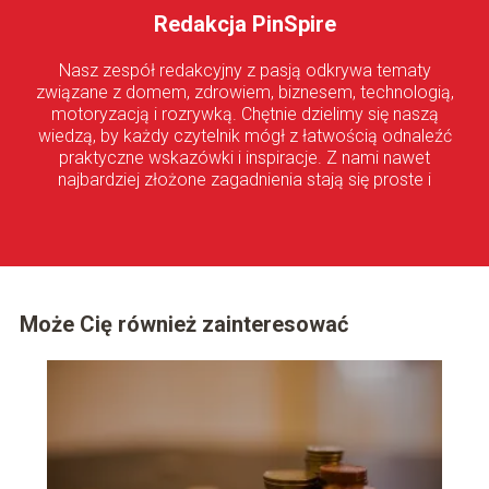
Redakcja PinSpire
Nasz zespół redakcyjny z pasją odkrywa tematy
związane z domem, zdrowiem, biznesem, technologią,
motoryzacją i rozrywką. Chętnie dzielimy się naszą
wiedzą, by każdy czytelnik mógł z łatwością odnaleźć
praktyczne wskazówki i inspiracje. Z nami nawet
najbardziej złożone zagadnienia stają się proste i
przystępne!
Może Cię również zainteresować