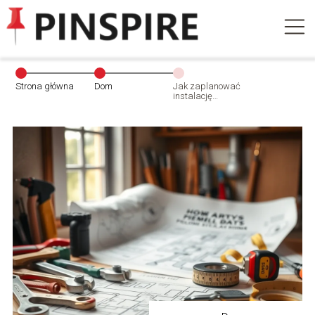
Strona główna
Dom
Jak zaplanować
instalację
wodną w domu
energooszczędnym?