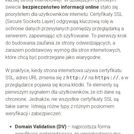
świecie
bezpieczeństwo informacji online
stało się
priorytetem dla użytkowników internetu. Certyfikaty SSL
(Secure Sockets Layer) odgrywają kluczową rolę w
ochronie danych przesyłanych pomiędzy przeglądarką a
serwerem, zapewniając ich szyfrowanie. To pierwszy krok
do budowania zaufania ze strony odwiedzających, a
zarazem podstawowy wymóg dla stron internetowych,
które chcą być postrzegane jako wiarygodne.
W praktyce, kiedy strona internetowa używa certyfikatu
SSL, adres URL zmienia się z
http://
na
https://
, a w
przeglądarce pojawia się ikona kłódki. Te elementy są
pierwszym sygnałem dla użytkowników, że ich dane są
chronione. Jednakże, nie wszystkie certyfikaty SSL są
takie same. Istnieją różne typy z różnym poziomem
weryfikacji i zabezpieczeń:
Domain Validation (DV)
– najprostsza forma
weryfikacji, potwierdzająca, że wnioskodawca ma