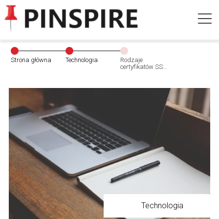
Strona główna
Technologia
Rodzaje
certyfikatów SSL
(DV, OV, EV):
który jest
odpowiedni dla
Ciebie?
Technologia