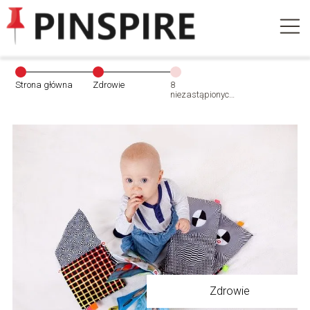
Strona główna
Zdrowie
8
niezastąpionych
gadżetów matki
i dziecka
Zdrowie