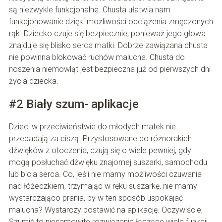
są niezwykle funkcjonalne. Chusta ułatwia nam
funkcjonowanie dzięki możliwości odciążenia zmęczonych
rąk. Dziecko czuje się bezpiecznie, ponieważ jego głowa
znajduje się blisko serca matki. Dobrze zawiązana chusta
nie powinna blokować ruchów malucha. Chusta do
noszenia niemowląt jest bezpieczna już od pierwszych dni
życia dziecka.
#2 Biały szum- aplikacje
Dzieci w przeciwieństwie do młodych matek nie
przepadają za ciszą. Przystosowane do różnorakich
dźwięków z otoczenia, czują się o wiele pewniej, gdy
mogą posłuchać dźwięku znajomej suszarki, samochodu
lub bicia serca. Co, jeśli nie mamy możliwości czuwania
nad łóżeczkiem, trzymając w ręku suszarkę, nie mamy
wystarczająco prania, by w ten sposób uspokajać
malucha? Wystarczy postawić na aplikację. Oczywiście,
Szumiś to niesamowite rozwiązanie łączące wiele funkcji.