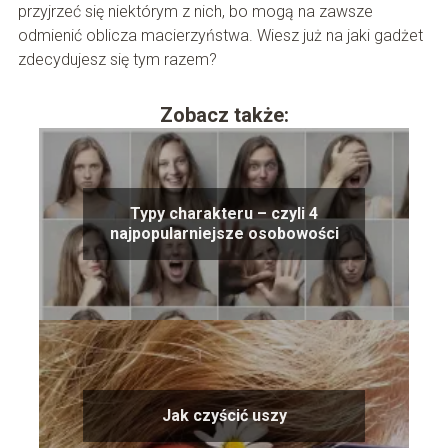
przyjrzeć się niektórym z nich, bo mogą na zawsze
odmienić oblicza macierzyństwa. Wiesz już na jaki gadżet
zdecydujesz się tym razem?
Zobacz także:
Typy charakteru – czyli 4
najpopularniejsze osobowości
Jak czyścić uszy