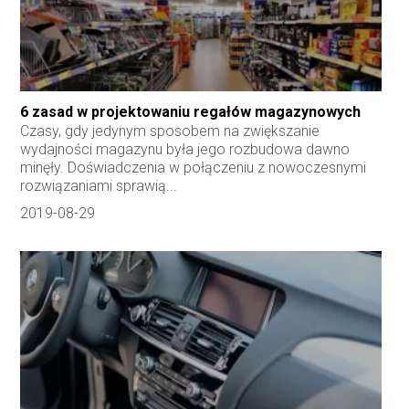
6 zasad w projektowaniu regałów magazynowych
Czasy, gdy jedynym sposobem na zwiększanie
wydajności magazynu była jego rozbudowa dawno
minęły. Doświadczenia w połączeniu z nowoczesnymi
rozwiązaniami sprawią...
2019-08-29