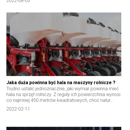
2022-08-03
Jaka duża powinna być hala na maszyny rolnicze ?
Trudno ustalić jednoznacznie, jaki wymiar powinna mieć
hala na sprzęt rolniczy. Z reguły ich powierzchnia wynosi
co najmniej 450 metrów kwadratowych, choć natur...
2022-02-11