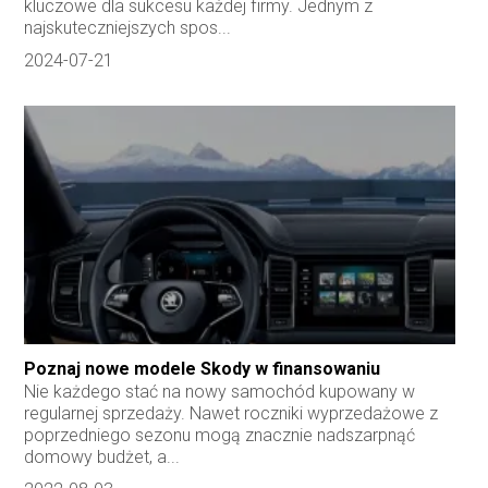
kluczowe dla sukcesu każdej firmy. Jednym z
najskuteczniejszych spos...
2024-07-21
Poznaj nowe modele Skody w finansowaniu
Nie każdego stać na nowy samochód kupowany w
regularnej sprzedaży. Nawet roczniki wyprzedażowe z
poprzedniego sezonu mogą znacznie nadszarpnąć
domowy budżet, a...